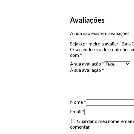
Avaliações
Ainda não existem avaliações.
Seja o primeiro a avaliar "Baía
O seu endereço de email não se
com
*
A sua avaliação
*
A sua avaliação
*
Nome
*
Email
*
Guardar o meu nome, email e
comentar.