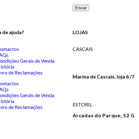
a de ajuda?
LOJAS
ontactos
CASCAIS
AQs
Av. Valbom, 3
ondições Gerais de Venda
+351 214 830 008
istória
ivro de Reclamações
Marina de Cascais, loja 6 /7
+351 214 016 622
ontactos
AQs
ondições Gerais de Venda
istória
ESTORIL
ivro de Reclamações
Arcadas do Parque, 52 G
+351 214 680 004