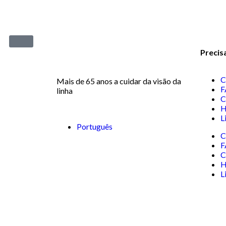
Precis
C
Mais de 65 anos a cuidar da visão da
F
linha
C
H
L
Português
C
F
C
H
L