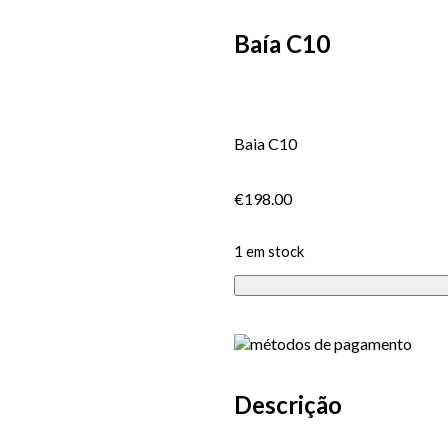
Baía C10
Baia C10
€
198.00
1 em stock
Descrição