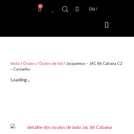
0
Olá !
Lentes de Contacto
Início
/
Óculos
/
Óculos de Sol
/ Jacquemus – JAC 86 Cabana C2
– Castanho
Loading...