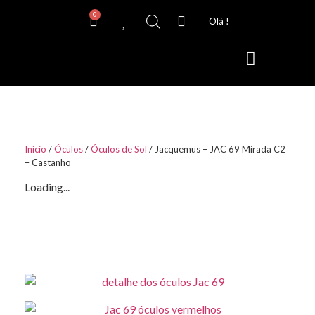
0
Olá !
Lentes de Contacto
Início
/
Óculos
/
Óculos de Sol
/ Jacquemus – JAC 69 Mirada C2
– Castanho
Loading...