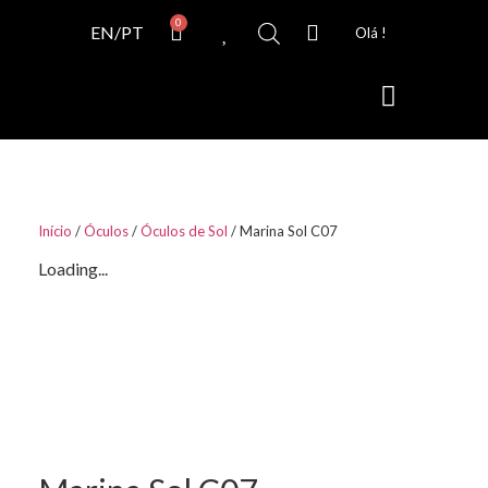
0
EN/PT
Olá !
Início
/
Óculos
/
Óculos de Sol
/ Marina Sol C07
Loading...