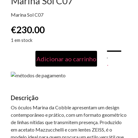
Marina Sol C07
Marina Sol C07
€
230.00
1 em stock
Alternative:
Adicionar ao carrinho
Descrição
Os óculos Marina da Cobble apresentam um design
contemporâneo e prático, com um formato geométrico
de linhas nítidas que transmitem presença. Produzido
em acetato Mazzucchelli e com lentes ZEISS, é o
modelo ideal para quem procura um estilo versátil que