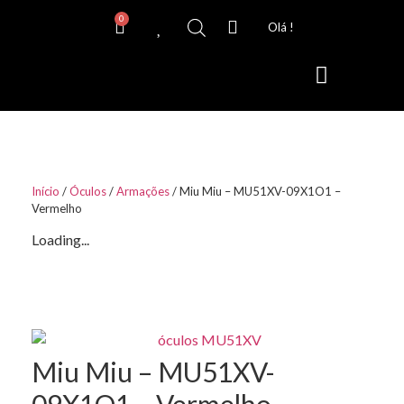
0
Olá !
Lentes de Contacto
Início
/
Óculos
/
Armações
/ Miu Miu – MU51XV-09X1O1 –
Vermelho
Loading...
Miu Miu – MU51XV-
09X1O1 – Vermelho