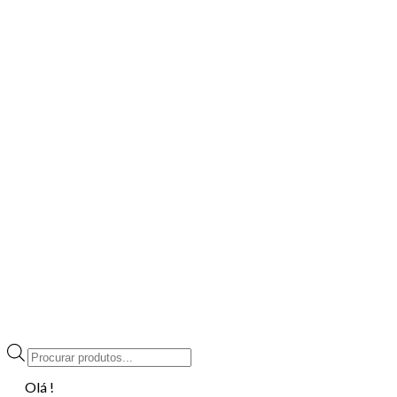
Products
search
Olá !