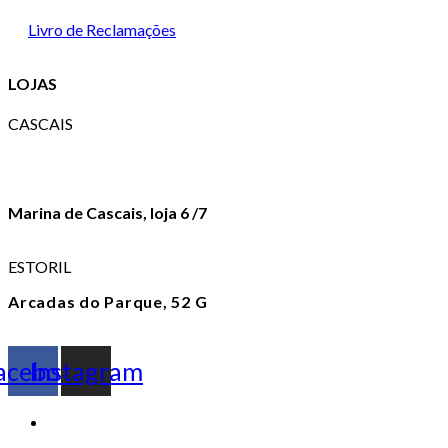
Livro de Reclamações
LOJAS
CASCAIS
Av. Valbom, 3
+351 214 830 008
Marina de Cascais, loja 6 /7
+351 214 016 622
ESTORIL
Arcadas do Parque, 52 G
+351 214 680 004
acebook
Instagram