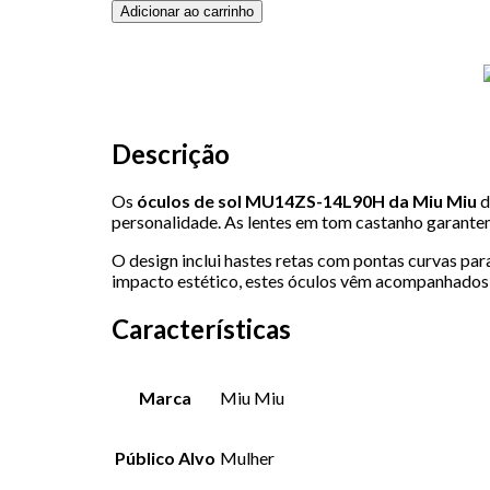
Quantidade
Alternative:
Adicionar ao carrinho
de
Miu
Miu
-
MU14ZS-
14L90H
Descrição
-
Havana
Os
óculos de sol MU14ZS-14L90H da Miu Miu
d
personalidade. As lentes em tom castanho garante
O design inclui hastes retas com pontas curvas pa
impacto estético, estes óculos vêm acompanhados d
Características
Marca
Miu Miu
Público Alvo
Mulher