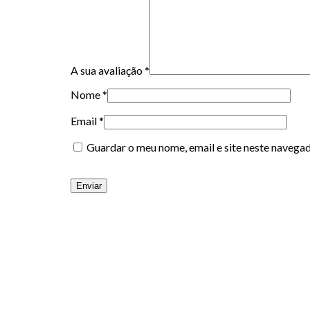
A sua avaliação
*
Nome
*
Email
*
Guardar o meu nome, email e site neste navega
Alternative: