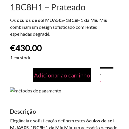
1BC8H1 – Prateado
Os
óculos de sol MUA50S-1BC8H1 da Miu Miu
combinam um design sofisticado com lentes
espelhadas degradé.
€
430.00
1 em stock
Adicionar ao carrinho
Descrição
Elegância e sofisticação definem estes
óculos de sol
MUA50S-1BC8H1 da Miu Miu
, um acessório pensado