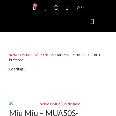
0
Olá !
Lentes de Contacto
Início
/
Óculos
/
Óculos de Sol
/ Miu Miu – MUA50S-1BC8H1 –
Prateado
Loading...
Miu Miu – MUA50S-