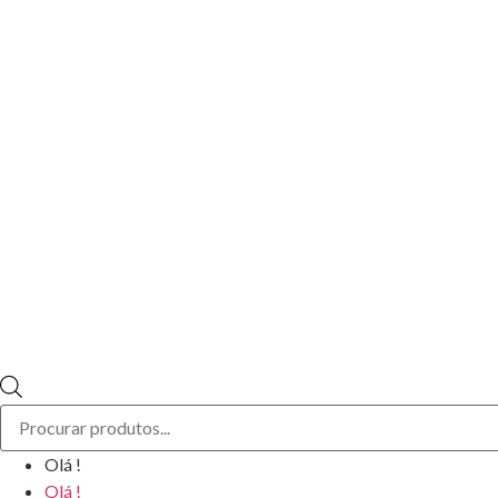
Products
search
Olá !
Olá !