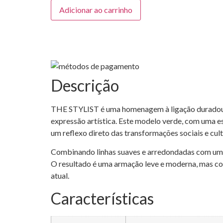
Quantidade
Adicionar ao carrinho
de
Portrait
-
THE
STYLIST
16
-
Verde
Descrição
THE STYLIST é uma homenagem à ligação duradour
expressão artística. Este modelo verde, com uma es
um reflexo direto das transformações sociais e cult
Combinando linhas suaves e arredondadas com uma 
O resultado é uma armação leve e moderna, mas com
atual.
Características