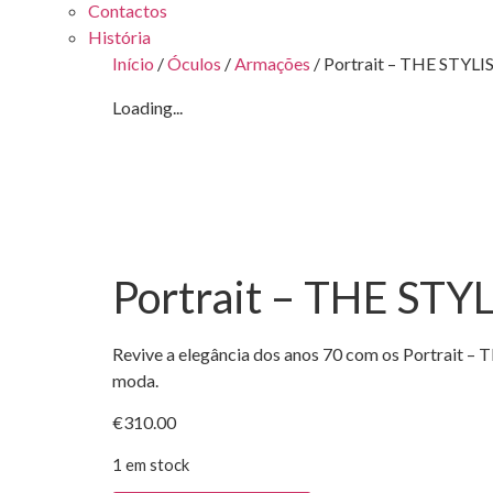
Contactos
História
Início
/
Óculos
/
Armações
/ Portrait – THE STYLI
Loading...
Portrait – THE STY
Revive a elegância dos anos 70 com os Portrait –
moda.
€
310.00
1 em stock