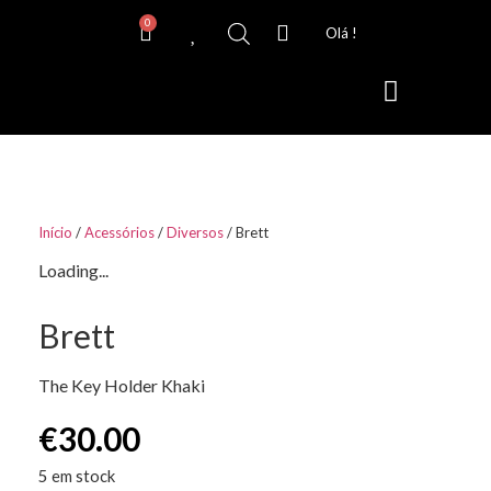
0
Olá !
Lentes de Contacto
Início
/
Acessórios
/
Diversos
/ Brett
Loading...
Brett
The Key Holder Khaki
€
30.00
5 em stock