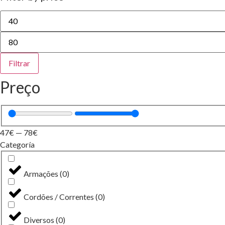
Preço
mínimo
Preço
máximo
Filtrar
Preço
47
€
—
78
€
Categoría
Armações
(
0
)
Cordões / Correntes
(
0
)
Diversos
(
0
)