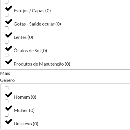
Estojos / Capas
(
0
)
Gotas - Saúde ocular
(
0
)
Lentes
(
0
)
Óculos de Sol
(
0
)
Produtos de Manutenção
(
0
)
Mais
Género
Homem
(
0
)
Mulher
(
0
)
Unissexo
(
0
)