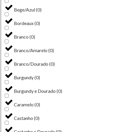
Bege/Azul
(
0
)
Bordeaux
(
0
)
Branco
(
0
)
Branco/Amarelo
(
0
)
Branco/Dourado
(
0
)
Burgundy
(
0
)
Burgundy e Dourado
(
0
)
Caramelo
(
0
)
Castanho
(
0
)
Castanho e Dourado
(
0
)