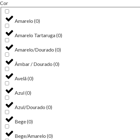
Cor
Amarelo
(
0
)
Amarelo Tartaruga
(
0
)
Amarelo/Dourado
(
0
)
Âmbar / Dourado
(
0
)
Avelã
(
0
)
Azul
(
0
)
Azul/Dourado
(
0
)
Bege
(
0
)
Bege/Amarelo
(
0
)