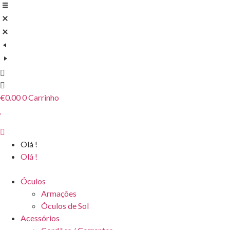
Pular
para
o
conteúdo
€
0.00
0
Carrinho
Olá !
Olá !
Óculos
Armações
Óculos de Sol
Acessórios