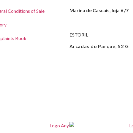
Marina de Cascais, loja 6 /7
ral Conditions of Sale
+351 214 016 622
ory
ESTORIL
plaints Book
Arcadas do Parque, 52 G
+351 214 680 004