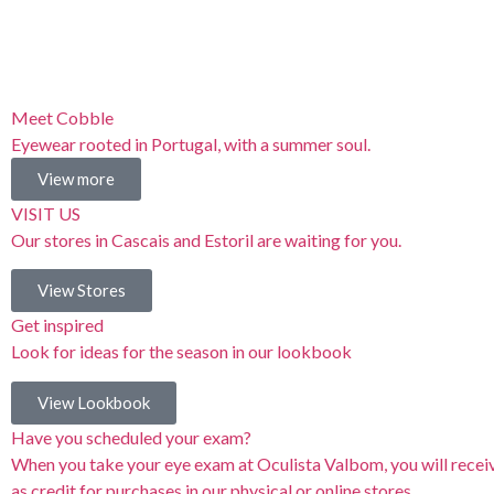
Meet Cobble
Eyewear rooted in Portugal, with a summer soul.
View more
VISIT US
Our stores in Cascais and Estoril are waiting for you.
View Stores
Get inspired
Look for ideas for the season in our lookbook
View Lookbook
Have you scheduled your exam?
When you take your eye exam at Oculista Valbom, you will receiv
as credit for purchases in our physical or online stores.