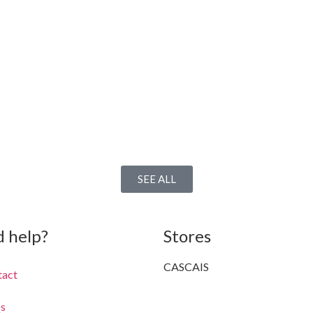
SEE ALL
 help?
Stores
CASCAIS
tact
Av. Valbom, 3
s
+351 214 830 008