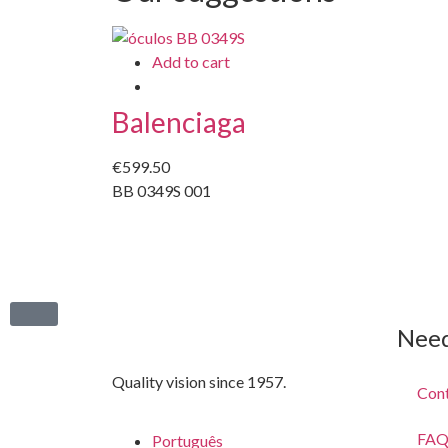
Add to cart
Balenciaga
€
599.50
BB 0349S 001
Need
Quality vision since 1957.
Con
FAQ
Português