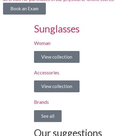
Book an Exam
Sunglasses
Woman
View collection
Accessories
View collection
Brands
See all
Our suggestions