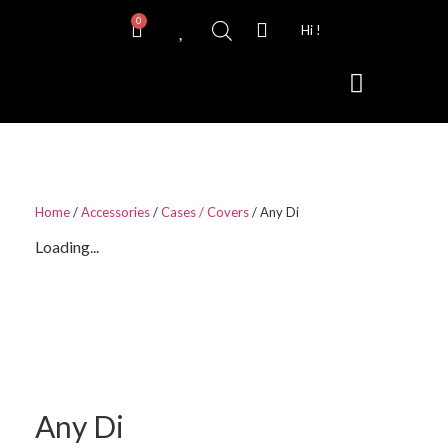
0
Hi !
Contact Lenses
Home
/
Accessories
/
Cases / Covers
/ Any Di
Loading...
Any Di